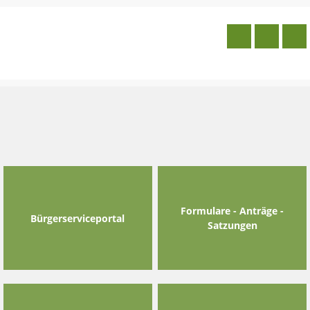
Skip
to
content
Formulare - Anträge -
Bürgerserviceportal
Satzungen