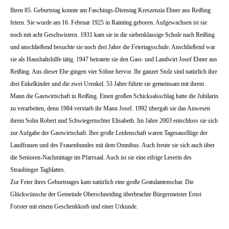
Ihren 85. Geburtstag konnte am Faschings-Dienstag Kreszenzia Ebner aus Reißing
feiern. Sie wurde am 16. Februar 1925 in Rainting geboren. Aufgewachsen ist sie
noch mit acht Geschwistern. 1931 kam sie in die siebenklassige Schule nach Reißing
und anschließend besuchte sie noch drei Jahre die Feiertagsschule. Anschließend war
sie als Haushaltshilfe tätig. 1947 heiratete sie den Gast- und Landwirt Josef Ebner aus
Reißing. Aus dieser Ehe gingen vier Söhne hervor. Ihr ganzer Stolz sind natürlich ihre
drei Enkelkinder und die zwei Urenkel. 53 Jahre führte sie gemeinsam mit ihrem
Mann die Gastwirtschaft in Reißing. Einen großen Schicksalsschlag hatte die Jubilarin
zu verarbeiten, denn 1984 verstarb ihr Mann Josef. 1992 übergab sie das Anwesen
ihrem Sohn Robert und Schwiegertochter Elisabeth. Im Jahre 2003 entschloss sie sich
zur Aufgabe der Gastwirtschaft. Ihre große Leidenschaft waren Tagesausflüge der
Landfrauen und des Frauenbundes mit dem Omnibus. Auch freute sie sich auch über
die Senioren-Nachmittage im Pfarrsaal. Auch ist sie eine eifrige Leserin des
Straubinger Tagblattes.
Zur Feier ihres Geburtstages kam natürlich eine große Gratulantenschar. Die
Glückwünsche der Gemeinde Oberschneiding überbrachte Bürgermeister Ernst
Forster mit einem Geschenkkorb und einer Urkunde.