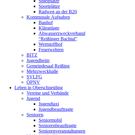
Spielplätze
Sportplätze
Radweg an der B20
Kommunale Aufgaben
Bauhof
Kläranlage
Abwasserzweckverband
“Reißinger Bachtal”
Wertstoffhof
Feuerwehren
BITZ
Jugendheim
Gemeindesaal Reißing
Mehrzweckhalle
SVLFG
ÖPNV
Leben in Oberschneiding
Vereine und Verbände
Jugend
Jugendtaxi
Jugendbeauftragte
Senioren
Seniormobil
Seniorenbeauftragte
Seniorenveranstaltungen