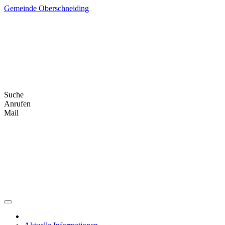
Skip
Gemeinde Oberschneiding
to
content
Suche
Anrufen
Mail