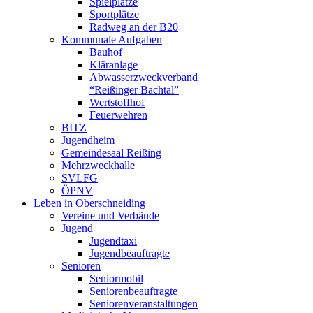
Spielplätze
Sportplätze
Radweg an der B20
Kommunale Aufgaben
Bauhof
Kläranlage
Abwasserzweckverband
“Reißinger Bachtal”
Wertstoffhof
Feuerwehren
BITZ
Jugendheim
Gemeindesaal Reißing
Mehrzweckhalle
SVLFG
ÖPNV
Leben in Oberschneiding
Vereine und Verbände
Jugend
Jugendtaxi
Jugendbeauftragte
Senioren
Seniormobil
Seniorenbeauftragte
Seniorenveranstaltungen