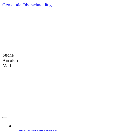
Skip
Gemeinde Oberschneiding
to
content
Suche
Anrufen
Mail