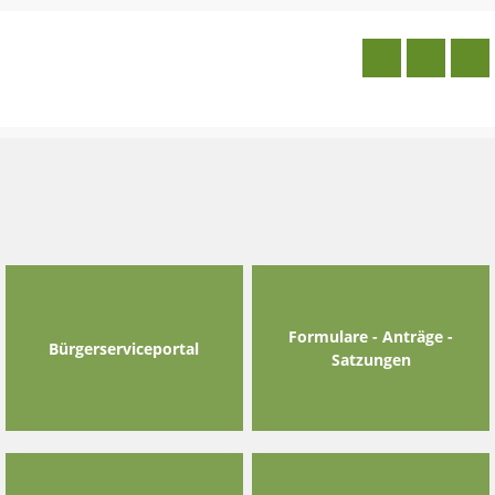
Skip
to
content
Formulare - Anträge -
Bürgerserviceportal
Satzungen