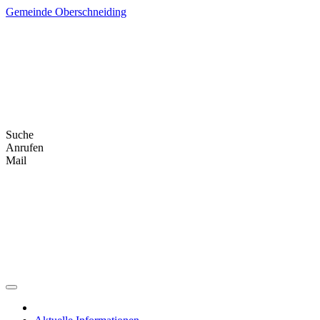
Skip
Gemeinde Oberschneiding
to
content
Suche
Anrufen
Mail