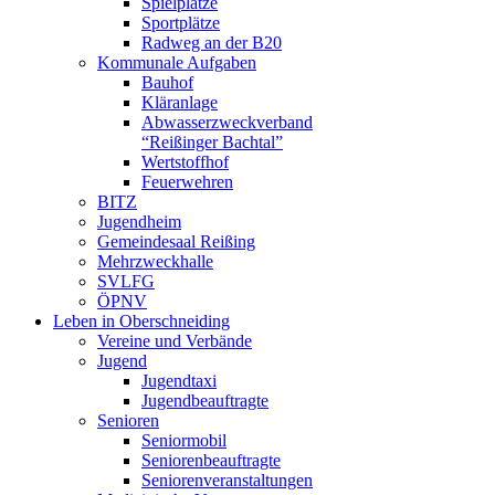
Spielplätze
Sportplätze
Radweg an der B20
Kommunale Aufgaben
Bauhof
Kläranlage
Abwasserzweckverband
“Reißinger Bachtal”
Wertstoffhof
Feuerwehren
BITZ
Jugendheim
Gemeindesaal Reißing
Mehrzweckhalle
SVLFG
ÖPNV
Leben in Oberschneiding
Vereine und Verbände
Jugend
Jugendtaxi
Jugendbeauftragte
Senioren
Seniormobil
Seniorenbeauftragte
Seniorenveranstaltungen