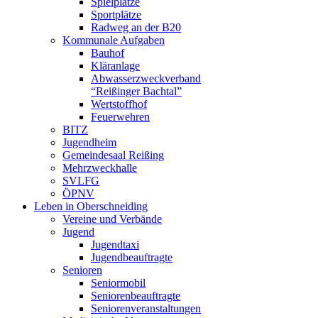
Spielplätze
Sportplätze
Radweg an der B20
Kommunale Aufgaben
Bauhof
Kläranlage
Abwasserzweckverband
“Reißinger Bachtal”
Wertstoffhof
Feuerwehren
BITZ
Jugendheim
Gemeindesaal Reißing
Mehrzweckhalle
SVLFG
ÖPNV
Leben in Oberschneiding
Vereine und Verbände
Jugend
Jugendtaxi
Jugendbeauftragte
Senioren
Seniormobil
Seniorenbeauftragte
Seniorenveranstaltungen