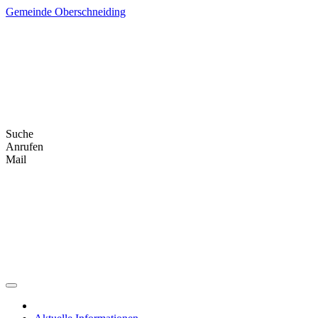
Skip
Gemeinde Oberschneiding
to
content
Suche
Anrufen
Mail