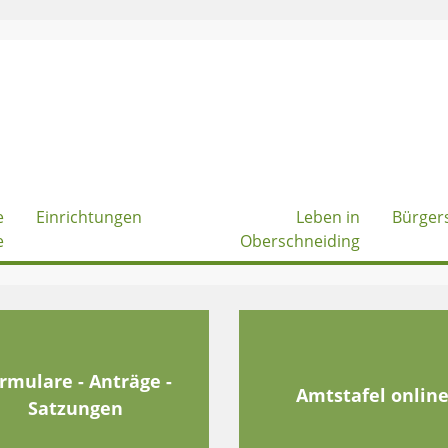
e
Einrichtungen
Leben in
Bürger
e
Oberschneiding
rmulare - Anträge -
Amtstafel onlin
Satzungen