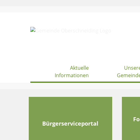
Skip
to
content
Aktuelle
Unser
Informationen
Gemeind
Fo
Bürgerserviceportal