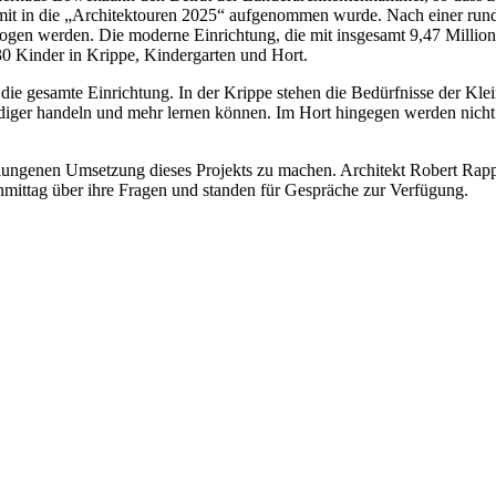
mit in die „Architektouren 2025“ aufgenommen wurde. Nach einer run
en werden. Die moderne Einrichtung, die mit insgesamt 9,47 Millionen
30 Kinder in Krippe, Kindergarten und Hort.
 für die gesamte Einrichtung. In der Krippe stehen die Bedürfnisse der 
ndiger handeln und mehr lernen können. Im Hort hingegen werden nicht 
 gelungenen Umsetzung dieses Projekts zu machen. Architekt Robert Rap
hmittag über ihre Fragen und standen für Gespräche zur Verfügung.