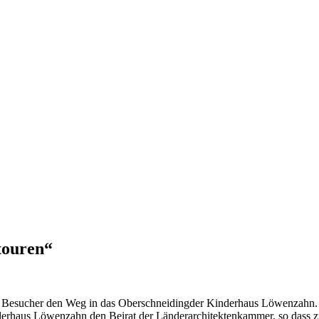
touren“
e Besucher den Weg in das Oberschneidingder Kinderhaus Löwenzahn
nderhaus Löwenzahn den Beirat der Länderarchitektenkammer, so dass z