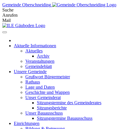
Skip
Gemeinde Oberschneiding
to
Suche
content
Anrufen
Mail
Aktuelle Informationen
Aktuelles
Archiv
Veranstaltungen
Gemeindeblatt
Unsere Gemeinde
Grußwort Bürgermeister
Rathaus
Lage und Daten
Geschichte und Wappen
Unser Gemeinderat
Sitzungstermine des Gemeinderates
Sitzungsberichte
Unser Bauausschuss
Sitzungstermine Bauausschuss
Einrichtungen
Bildung & Betreuung