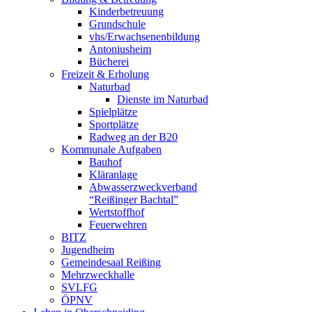
Kinderbetreuung
Grundschule
vhs/Erwachsenenbildung
Antoniusheim
Bücherei
Freizeit & Erholung
Naturbad
Dienste im Naturbad
Spielplätze
Sportplätze
Radweg an der B20
Kommunale Aufgaben
Bauhof
Kläranlage
Abwasserzweckverband
“Reißinger Bachtal”
Wertstoffhof
Feuerwehren
BITZ
Jugendheim
Gemeindesaal Reißing
Mehrzweckhalle
SVLFG
ÖPNV