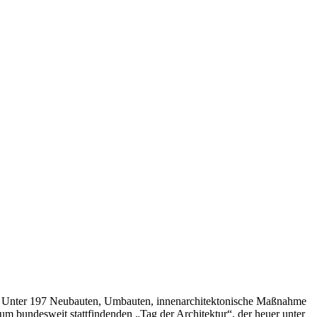
. Unter 197 Neubauten, Umbauten, innenarchitektonische Maßnahme
um bundesweit stattfindenden „Tag der Architektur“, der heuer unter