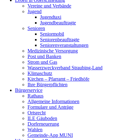
Leben in Oberschneiding
Vereine und Verbände
Jugend
Jugendtaxi
Jugendbeauftragte
Senioren
Seniormobil
Seniorenbeauftragte
Seniorenveranstaltungen
Medizinische Versorgung
Post und Banken
Strom und Gas
Wasserzweckverband Straubing-Land
Klimaschutz
Kirchen – Pfarramt – Friedhöfe
Ihre Bürgerpflichten
Bürgerservice
Rathaus
Allgemeine Informationen
Formulare und Anträge
Ortsrecht
ILE Gäuboden
Dorferneuerung
Wahlen
Gemeinde-App MUNI