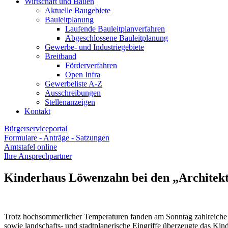
Wirtschaft und Bauen
Aktuelle Baugebiete
Bauleitplanung
Laufende Bauleitplanverfahren
Abgeschlossene Bauleitplanung
Gewerbe- und Industriegebiete
Breitband
Förderverfahren
Open Infra
Gewerbeliste A-Z
Ausschreibungen
Stellenanzeigen
Kontakt
Bürgerserviceportal
Formulare - Anträge - Satzungen
Amtstafel online
Ihre Ansprechpartner
Kinderhaus Löwenzahn bei den „Architek
Trotz hochsommerlicher Temperaturen fanden am Sonntag zahlreich
sowie landschafts- und stadtplanerische Eingriffe überzeugte das Ki