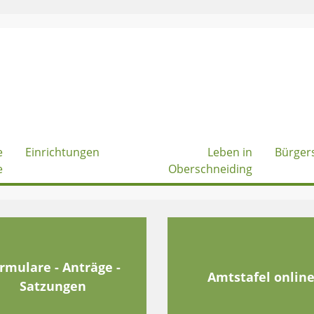
e
Einrichtungen
Leben in
Bürger
e
Oberschneiding
rmulare - Anträge -
Amtstafel onlin
Satzungen