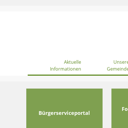
Skip
to
content
Aktuelle
Unser
Informationen
Gemeind
Fo
Bürgerserviceportal