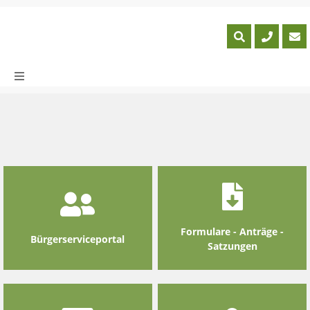
Skip
to
content
Formulare - Anträge -
Bürgerserviceportal
Satzungen