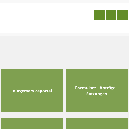
Skip
to
content
Formulare - Anträge -
Bürgerserviceportal
Satzungen